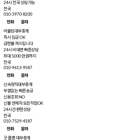
24시 전국 상담가능
전국
010-3970-8200
전화
문자
어울림대부중개
즉시 입금 OK
급한불 꺼드립니다
24시 비대면 빠른상담
최대 5000 만원까지
전국
010-9613-9587
전화
문자
신속정직대부중개
부결없는 빠른송금
신용조회 NO
신불 연체자 모든직업OK
24시간 편한상담
전국
010-7529-4187
전화
문자
굿 플랜 대부중개