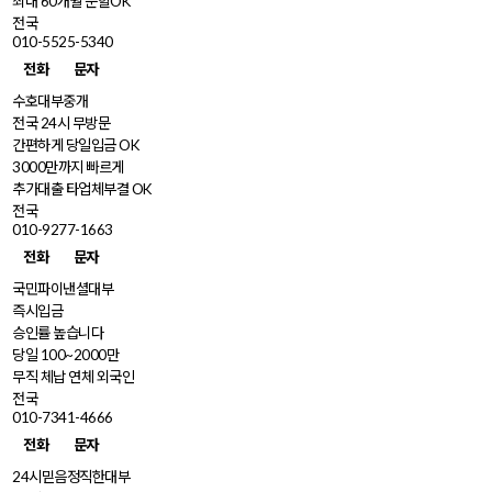
최대 60개월 분할OK
전국
010-5525-5340
전화
문자
수호대부중개
전국 24시 무방문
간편하게 당일입금 OK
3000만까지 빠르게
추가대출 타업체부결 OK
전국
010-9277-1663
전화
문자
국민파이낸셜대부
즉시입금
승인률 높습니다
당일 100~2000만
무직 체납 연체 외국인
전국
010-7341-4666
전화
문자
24시믿음정직한대부