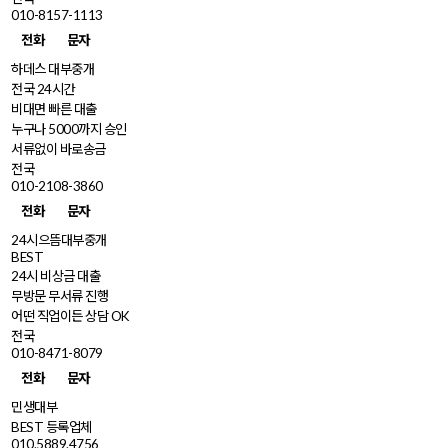
010-8157-1113
전화
문자
하데스 대부중개
전국 24시간
비대면 빠른 대출
누구나 5000까지 승인
서류없이 바로송금
전국
010-2108-3860
전화
문자
24시으뜸대부중개
BEST
24시 비상금 대출
무방문 무서류 진행
어떤 직업이든 상담 OK
전국
010-8471-8079
전화
문자
민생대부
BEST 등록업체
010.5889.4756