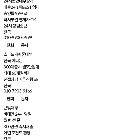
24시편한대부중개
대출24 1위BEST업체
승인률 99프로
타사부결 연체자 OK
24시 당일송금
전국
010-9900-7999
전화
문자
스피드캐쉬론대부
전국 어디든
300대출시 월5만원대
최대 60개월까지
친절상담 빠른진행 ok
전국
010-7903-9166
전화
문자
큰빛대부
비대면 24시 당일
월 변 전 문
300만원 즉시대출
어떤 조건도 환영
전국