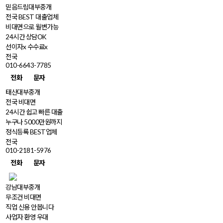
믿음드림대부중개
전국 BEST 대출업체
비대면으로 월변가능
24시간 상담OK
선이자x 수수료x
전국
010-6643-7785
전화
문자
태산대부중개
전국 비대면
24시간 쉽고 빠른 대출
누구나 5000만원까지
정식등록 BEST업체
전국
010-2181-5976
전화
문자
강남대부중개
무조건 비대면
직업 신용 안봅니다
사업자 환영 우대