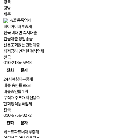
경북
경남
제주
서울
등록업체
테이아이대부중개
전국 비대면 즉시대출
긴급대출 당일송금
신용조회없는 간편대출
최저금리 안전한 정식업체
전국
010-2186-5948
전화
문자
24시여성대부중개
대출 승인률 BEST
대출승인률 1위
무직O 주부O 저신용O
협회정식등록업체
전국
010-6756-8272
전화
문자
베스트파트너대부중개