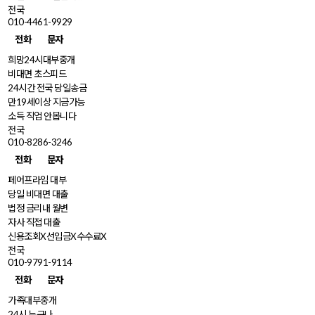
전국
010-4461-9929
전화
문자
희망24시대부중개
비대면 초스피드
24시간 전국 당일송금
만19세이상 지금가능
소득 직업 안봅니다
전국
010-8286-3246
전화
문자
페어프라임 대부
당일 비대면 대출
법정 금리내 월변
자사 직접 대출
신용조회X선입금X수수료X
전국
010-9791-9114
전화
문자
가족대부중개
24시 누구나