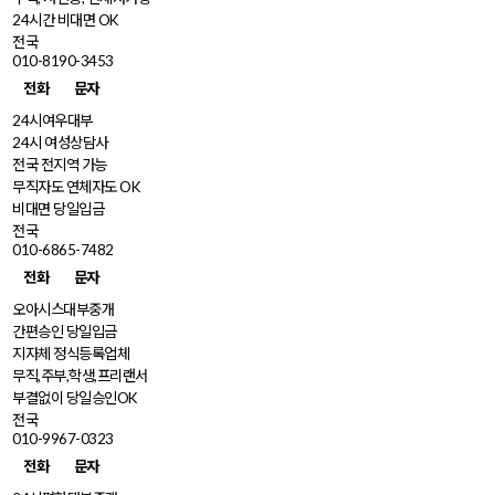
24시간 비대면 OK
전국
010-8190-3453
전화
문자
24시여우대부
24시 여성상담사
전국 전지역 가능
무직자도 연체자도 OK
비대면 당일입금
전국
010-6865-7482
전화
문자
오아시스대부중개
간편승인 당일입금
지자체 정식등록업체
무직,주부,학생,프리랜서
부결없이 당일승인OK
전국
010-9967-0323
전화
문자