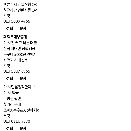
빠른심사 당일진행 OK
친절상담 간편서류 OK
전국
010-5889-4756
전화
문자
퍼펙트대부중개
24시간 쉽고 빠른 대출
전국 비대면 당일입금
누구나 5000만원까지
사업자 최대 1억
전국
010-5507-8955
전화
문자
24시믿음정직한대부
24시 입금
무방문 월변
첫거래 우대
조회X 수수료X 선이자X
전국
010-8110-7378
전화
문자