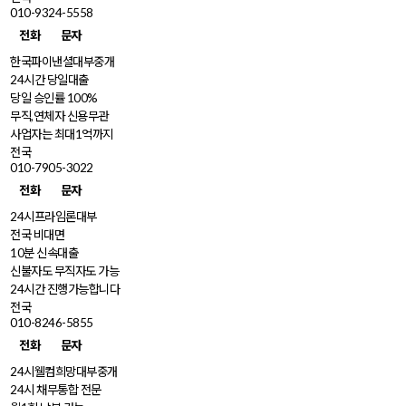
010-9324-5558
전화
문자
한국파이낸셜대부중개
24시간 당일대출
당일 승인률 100%
무직,연체자 신용무관
사업자는 최대1억까지
전국
010-7905-3022
전화
문자
24시프라임론대부
전국 비대면
10분 신속대출
신불자도 무직자도 가능
24시간 진행가능합니다
전국
010-8246-5855
전화
문자
24시웰컴희망대부중개
24시 채무통합 전문