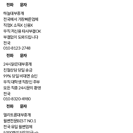
전화
문자
하늘대부중개
전국에서 가장빠른업체
직업X 소득X 신용X
무직 저신용 타사부결OK
부결없이 도와드립니다
전국
010-8123-2748
전화
문자
24시맑은대부중개
친절상담 당일 송금
99% 당일 비대면 승인
무직 대학생 직장인 주부
모든 직종 24시문의 환영
전국
010-8320-4980
전화
문자
엘리트론대부중개
월변전문BEST NO.1
전국 유일 월변업체
5000까지 당일입금 ok