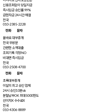
어디서도 안나오셨던분
신용조회없이 당일지급
즉시입금 승인률 99%
급한자금 24시간 해결
전국
010-2385-2228
전화
문자
올바로 대부중개
전국 무방문
간편한 소액대출
조회기록 걱정 NO
비대면 즉시입금
전국
010-2508-4700
전화
문자
초록대부중개
이달의 최고 승인 업체
24시 승인10분ok
분할납부OK 최대5000한도
선이자X 수수료X
전국
010-4306-8889