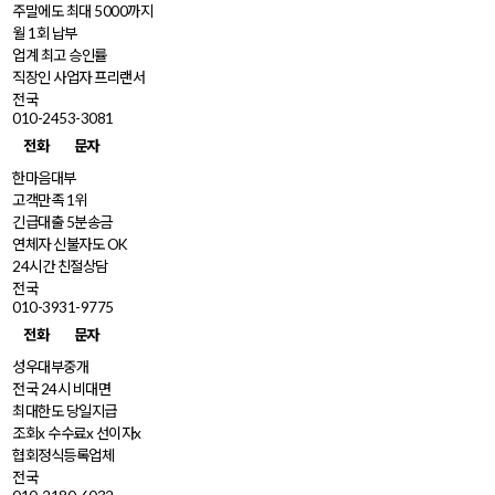
주말에도 최대 5000까지
월 1회 납부
업계 최고 승인률
직장인 사업자 프리랜서
전국
010-2453-3081
전화
문자
한마음대부
고객만족 1위
긴급대출 5분송금
연체자 신불자도 OK
24시간 친절상담
전국
010-3931-9775
전화
문자
성우대부중개
전국 24시 비대면
최대한도 당일지급
조회x 수수료x 선이자x
협회정식등록업체
전국