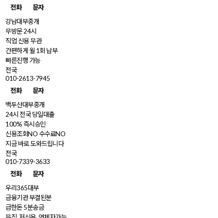
전화
문자
강남대부중개
무방문 24시
직업 신용 무관
간편하게 월 1회 납부
빠른진행 가능
전국
010-2613-7945
전화
문자
백두산대부중개
24시 전국 당일대출
100% 즉시승인
신용조회NO 수수료NO
지금 바로 도와드립니다
전국
010-7339-3633
전화
문자
우리365대부
금융기관 부결된분
급한돈 5분송금
무직, 저신용, 연체자가능