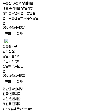
부동산3,4순위 당일대출
대환,추가대출 당일가능
정식등록업체 전국승인율
전국부동산 담보,제주도당일
전국
010-4454-4314
전화
문자
운동장대부
급하신 분
당일대출 1위
조건X 소득X
상담후 즉시입금
전국
010-2451-4826
전화
문자
편안한승인대부
전국 긴급자금
당일 월변대출
저신용 전직종
카드x 휴대폰x 수수료x