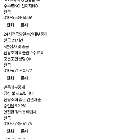
수수료NO 선이자NO
전국
010-5504-6009
전화
문자
24시전국당일승인대부중개
전국 24시간
5분심사 및 송금
신용조회 X 불법수수료 X
모든조건 상담OK
전국
010-6717-0772
전화
문자
믿음대부중개
급한 불 꺼드립니다
신용조회 없는 간편대출
승인율 99.9%
안전한 정식등록업체
전국
010-7785-6176
전화
문자