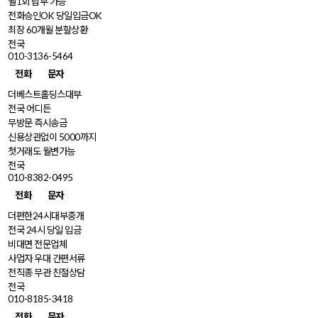
월1회 납부 가능
전화승인OK 당일입금OK
최장 60개월 분할상환
전국
010-3136-5464
전화
문자
더베스트홀딩스대부
전국 어디든
무방문 즉시송금
신용상관없이 5000까지
첫거래도 월변가능
전국
010-8382-0495
전화
문자
더편한24시대부중개
전국 24시 당일 입금
비대면 전문업체
사업자 우대 간편서류
전직종 무관 친절상담
전국
010-8185-3418
전화
문자