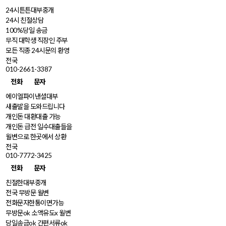
24시튼튼대부중개
24시 친절상담
100%당일 송금
무직 대학생 직장인 주부
모든 직종 24시문의 환영
전국
010-2661-3387
전화
문자
에이엘파이낸셜대부
새출발을 도와드립니다
개인돈 대환대출 가능
개인돈 급전 일수대출들을
월변으로 한곳에서 상환
전국
010-7772-3425
전화
문자
친절한대부중개
전국 무방문 월변
전화문자한통이면가능
무방문ok 소액유도x 월변
당일송금ok 간편서류ok