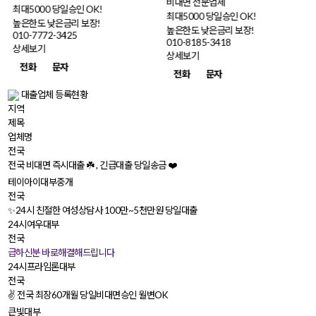
비대면 전문업체
최대5000 당일승인 OK!
최대5000 당일승인 OK!
높은한도 낮은금리 보장!
높은한도 낮은금리 보장!
010-7772-3425
010-8185-3418
상세보기
상세보기
전화
문자
전화
문자
대출업체 등록현황
지역
제목
업체명
전국
전국 비대면 즉시대출 ☘️ , 긴급대출 당일송금 ❤️
테이아이대부중개
전국
✨24시 친절한 여성상담사 100만~5천만원 당일대출
24시여우대부
전국
‼️급하신분 바로해결해드립니다‼️
24시프라임론대부
전국
✌️ 전국 최장60개월 당일비대면승인 월변OK
큰빛대부