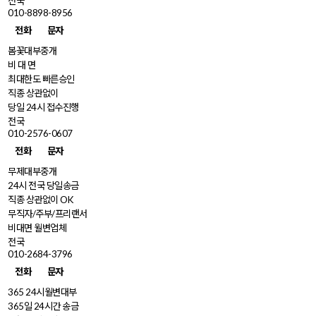
전국
010-8898-8956
전화
문자
봄꽃대부중개
비 대 면
최대한도 빠른승인
직종 상관없이
당일 24시 접수진행
전국
010-2576-0607
전화
문자
무제대부중개
24시 전국 당일송금
직종 상관없이 OK
무직자/주부/프리랜서
비대면 월변업체
전국
010-2684-3796
전화
문자
365 24시월변대부
365일 24시간 송금