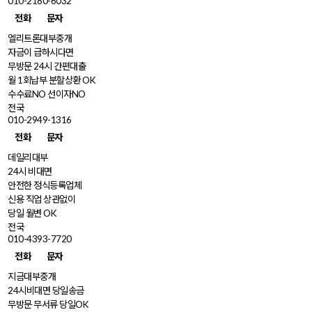
010-2180-6032
전화
문자
엘리트론대부중개
자금이 급하시다면
무방문 24시 간편대출
월 1회납부 분할상환 OK
수수료NO 선이자NO
전국
010-2949-1316
전화
문자
데일리대부
24시 비대면
안전한 정식등록업체
신용 직업 상관없이
당일 월변 OK
전국
010-4393-7720
전화
문자
지금대부중개
24시비대면 당일송금
무방문 무서류 당일OK