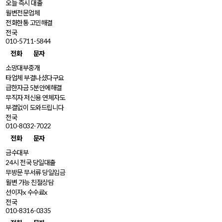
오늘 즉시 대출
월변전문업체
전화한통 고민해결
전국
010-5711-5844
전화
문자
소망대부중개
타업체 부결나셨다구요
급한자금 5분안에해결
무직자 저신용 연체자도
부결없이 도와드립니다
전국
010-8032-7022
전화
문자
금수대부
24시 전국 당일대출
무방문 무서류 당일입금
월변 가능 친절상담
선이자x 수수료x
전국
010-8316-0335