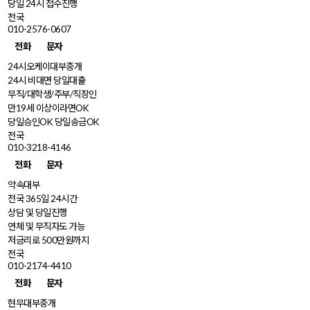
당일 24시 접수진행
전국
010-2576-0607
전화
문자
24시오케이대부중개
24시 비대면 당일대출
무직/대학생/주부/직장인
만19세 이상이라면OK
당일승인OK 당일송금OK
전국
010-3218-4146
전화
문자
약속대부
전국 365일 24시간
상담 및 당일진행
연체 및 무직자도 가능
저금리로 500만원까지
전국
010-2174-4410
전화
문자
현무대부중개