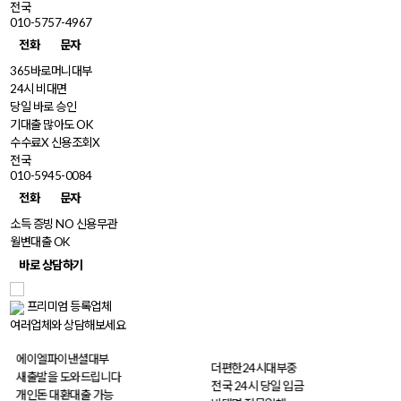
전국
010-5757-4967
전화
문자
365바로머니대부
24시 비대면
당일 바로 승인
기대출 많아도 OK
수수료X 신용조회X
전국
010-5945-0084
전화
문자
소득 증빙 NO 신용무관
월변대출 OK
바로 상담하기
프리미엄 등록업체
여러업체와
상담
해보세요
프리미엄
프리미엄
에이엘파이낸셜대부
더편한24시대부중
새출발을 도와드립니다
전국 24시 당일 입금
개인돈 대환대출 가능