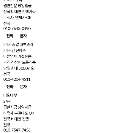
월변전문 당일입금
전국 비대면 진행가능
무직자, 연체자 OK
전국
010-7643-0490
전화
문자
24시 총알 대부중개
24시간 진행중
다른업체 거절된분
무직 직장인 모든직종
당일 최대 5000만원
전국
010-4204-4511
전화
문자
더원대부
24시
급한자금 당일지급
타업체 부결나도 OK
전국 비대면 진행
전국
010-7547-7456