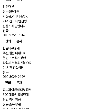
믿음대부
전국 5분대출
저신용,과다대출OK
24시간 비대면진행
신용조회 안합니다
전국
010-2751-9016
전화
문자
한결대부중개
주변,월변,대환OK
월변으로 장기상환
타업체 부결되신분 OK
24시간 친절상담
전국
010-8029-2499
전화
문자
교보파이낸셜 대부중개
300 대출시 월 5만대
당일 즉시 입금
신용 소득 무관