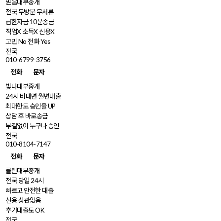
믿음대부중개
전국 무방문 무서류
급한자금 10분송금
직업X 소득X 신용X
고민 No 전화 Yes
전국
010-6799-3756
전화
문자
빛나대부중개
24시 비대면 월변대출
최대한도 승인율 UP
상담 후 바로송금
부결없이 누구나 승인
전국
010-8104-7147
전화
문자
클린대부중개
전국 당일 24시
빠르고 안전한 대출
신용 상관없음
추가대출도 OK
전국