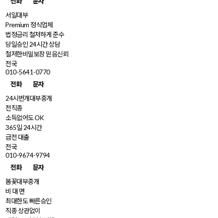
전화
문자
서일대부
Premium 정식업체
법정금리 철저하게 준수
당일승인 24시간 상담
철저한비밀보장 믿음신뢰
전국
010-5641-0770
전화
문자
24시번개대부중개
전직종
소득없어도 OK
365일 24시간
급전 대출
전국
010-9674-9794
전화
문자
봄꽃대부중개
비 대 면
최대한도 빠른승인
직종 상관없이