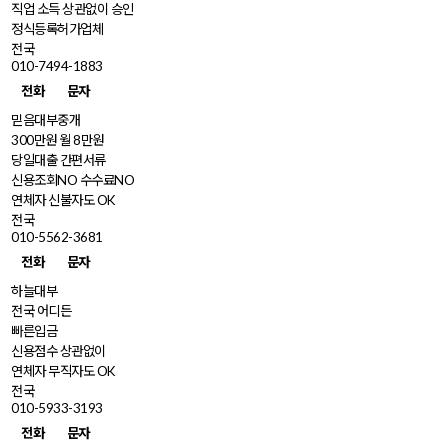
직업 소득 상관없이 승인
정식등록허가업체
전국
010-7494-1883
전화
문자
믿음대부중개
300만원 월 8만원
당일대출 간편서류
신용조회NO 수수료NO
연체자 신불자도 OK
전국
010-5562-3681
전화
문자
하늘대부
전국 어디든
빠른입금
신용점수 상관없이
연체자 무직자도 OK
전국
010-5933-3193
전화
문자