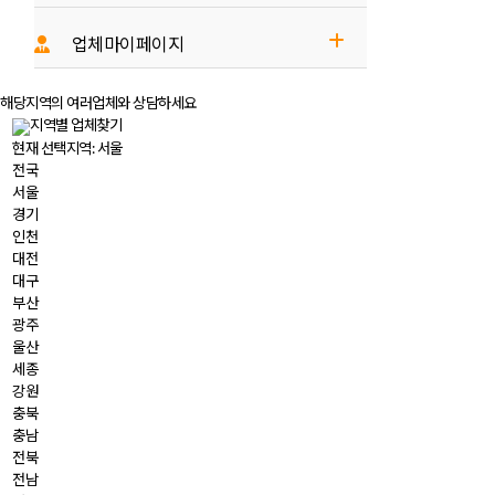
- 회사소개
업체마이페이지
- 이용안내
- 업체 로그인
해당지역의 여러업체와
상담
하세요
- 금융소식
지역별 업체찾기
- 업체 회원가입
현재 선택지역:
서울
- 광고문의
전국
서울
경기
인천
대전
대구
부산
광주
울산
세종
강원
충북
충남
전북
전남