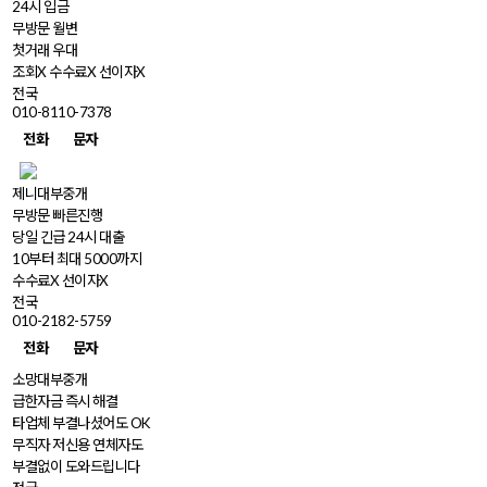
24시 입금
무방문 월변
첫거래 우대
조회X 수수료X 선이자X
전국
010-8110-7378
전화
문자
제니대부중개
무방문 빠른진행
당일 긴급 24시 대출
10부터 최대 5000까지
수수료X 선이자X
전국
010-2182-5759
전화
문자
소망대부중개
급한자금 즉시 해결
타업체 부결나셨어도 OK
무직자 저신용 연체자도
부결없이 도와드립니다